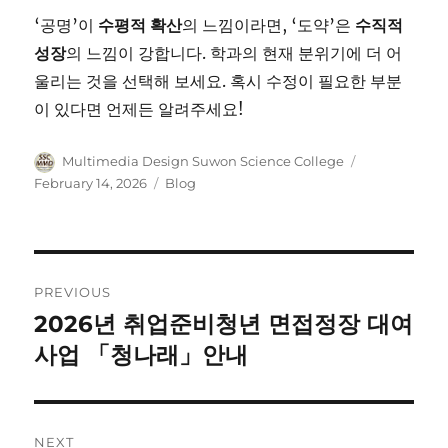
‘공명’이
수평적 확산
의 느낌이라면, ‘도약’은
수직적
성장
의 느낌이 강합니다. 학과의 현재 분위기에 더 어
울리는 것을 선택해 보세요. 혹시 수정이 필요한 부분
이 있다면 언제든 알려주세요!
Author
Posted
Multimedia Design Suwon Science College
on
Categories
February 14, 2026
Blog
Post
PREVIOUS
navigation
2026년 취업준비청년 면접정장 대여
Previous
post:
사업 「청나래」안내
NEXT