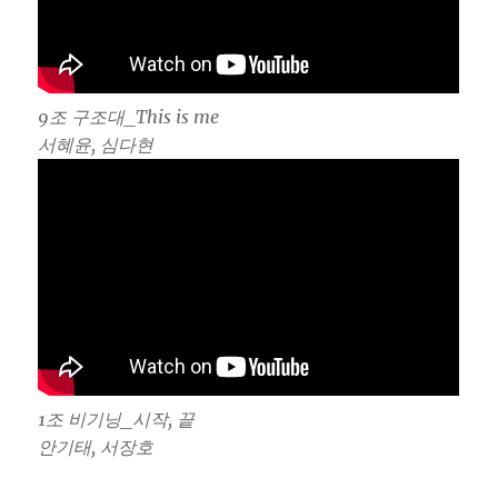
9조 구조대_This is me
서혜윤, 심다현
1조 비기닝_시작, 끝
안기태, 서장호