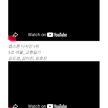
캡스톤 디자인 1위
5조 여울_교환일기
김도경, 김미진, 임효진