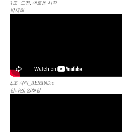
3조_도전, 새로운 시작
박재희
4조 셔터_REMIND:0
임나연, 임채영