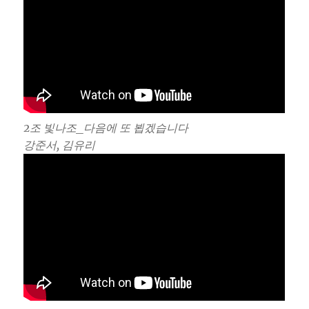
2조 빛나조_다음에 또 뵙겠습니다
강준서, 김유리