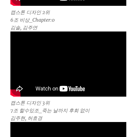
캡스톤 디자인 2위
6조 비상_Chapter:0
김솔, 김주연
캡스톤 디자인 3위
7조 할수있조_죽는 날까지 후회 없이
김주현, 허효경