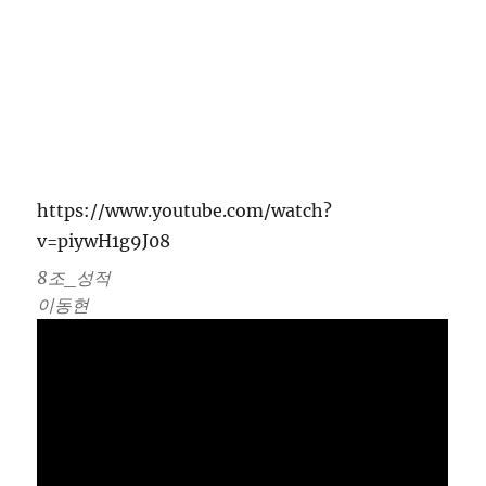
https://www.youtube.com/watch?
v=piywH1g9J08
8조_성적
이동현