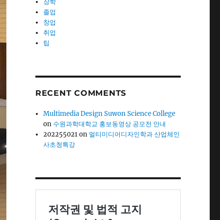
장학
졸업
창업
취업
팁
RECENT COMMENTS
Multimedia Design Suwon Science College
on
수원과학대학교 홍보동영상 공모전 안내
202255021
on
멀티미디어디자인학과 산업체인
사초청특강