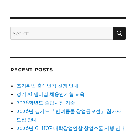
SE
Search
for:
RECENT POSTS
조기취업 출석인정 신청 안내
경기 AI 멤버십 채용연계형 교육
2026학년도 졸업사정 기준
2026년 경기도 「반려동물 창업공모전」 참가자
모집 안내
2026년 G-HOP 대학창업연합 창업스쿨 시행 안내