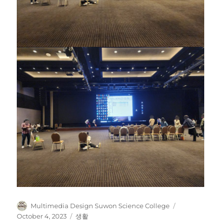
Author
Posted
Multimedia Design Suwon Science College
on
Categories
October 4, 2023
생활