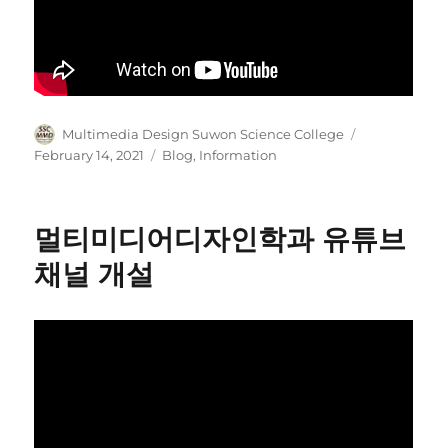
Author
Posted
Multimedia Design Suwon Science College
on
Categories
February 14, 2021
Blog
,
Information
멀티미디어디자인학과 유튜브
채널 개설