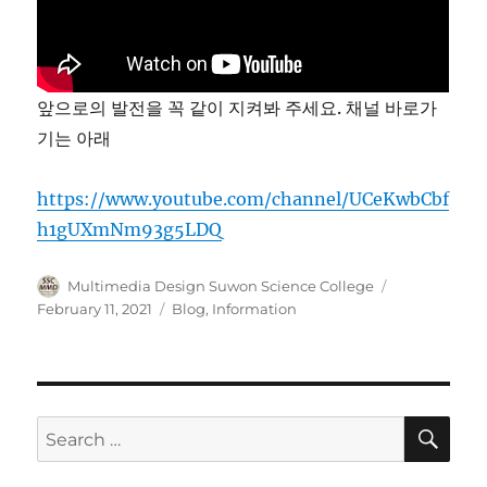
앞으로의 발전을 꼭 같이 지켜봐 주세요. 채널 바로가
기는 아래
https://www.youtube.com/channel/UCeKwbCbf
h1gUXmNm93g5LDQ
Author
Posted
Multimedia Design Suwon Science College
on
Categories
February 11, 2021
Blog
,
Information
SE
Search
for: