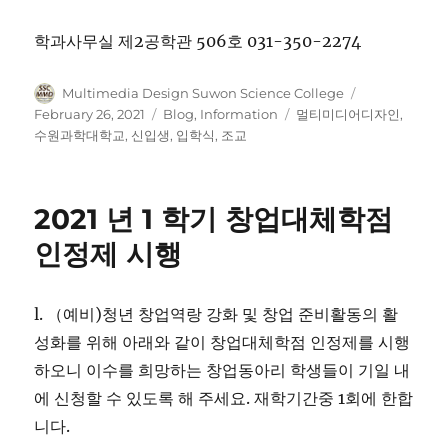
학과사무실 제2공학관 506호 031-350-2274
Author
Posted
Multimedia Design Suwon Science College
on
Categories
Tags
February 26, 2021
Blog
,
Information
멀티미디어디자인
,
수원과학대학교
,
신입생
,
입학식
,
조교
2021 년 1 학기 창업대체학점
인정제 시행
l. （예비)청년 창업역랑 강화 및 창업 준비활동의 활
성화를 위해 아래와 같이 창업대체학점 인정제를 시행
하오니 이수를 희망하는 창업동아리 학생들이 기일 내
에 신청할 수 있도록 해 주세요. 재학기간중 1회에 한합
니다.