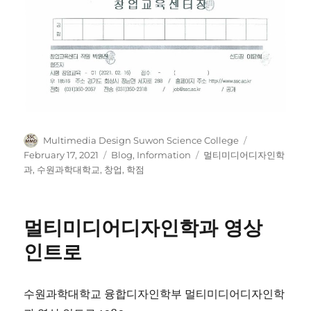
Author
Posted
Multimedia Design Suwon Science College
on
Categories
Tags
February 17, 2021
Blog
,
Information
멀티미디어디자인학
과
,
수원과학대학교
,
창업
,
학점
멀티미디어디자인학과 영상
인트로
수원과학대학교 융합디자인학부 멀티미디어디자인학