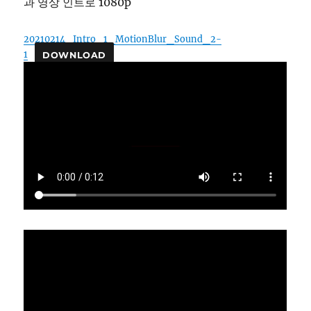
과 영상 인트로 1080p
20210214_Intro_1_MotionBlur_Sound_2-
1
DOWNLOAD