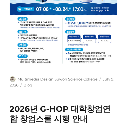
Author
Posted
Multimedia Design Suwon Science College
July 9,
on
Categories
2026
Blog
2026년 G-HOP 대학창업연
합 창업스쿨 시행 안내