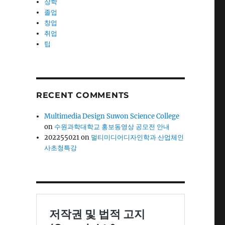
장학
졸업
창업
취업
팁
RECENT COMMENTS
Multimedia Design Suwon Science College
on
수원과학대학교 홍보동영상 공모전 안내
202255021
on
멀티미디어디자인학과 산업체인
사초청특강