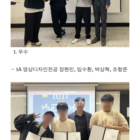
우수
– 1A 영상디자인전공 장현민, 임수환, 박상혁, 조항준