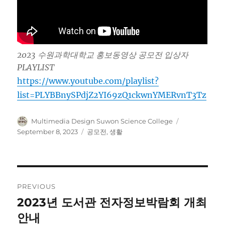
2023 수원과학대학교 홍보동영상 공모전 입상자
PLAYLIST
https://www.youtube.com/playlist?
list=PLYBBnySPdjZ2YI69zQ1ckwnYMERvnT3Tz
Author
Posted
Multimedia Design Suwon Science College
on
Categories
September 8, 2023
공모전
,
생활
Post
PREVIOUS
navigation
2023년 도서관 전자정보박람회 개최
Previous
post:
안내