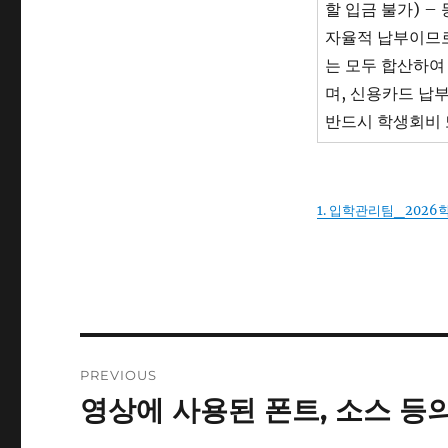
할 입금 불가) 
자율적 납부이므로
는 모두 합산하여
며, 신용카드 납
반드시 학생회비 
1. 입학관리팀_2026
Post
PREVIOUS
navigation
영상에 사용된 폰트, 소스 등
Previous
post: