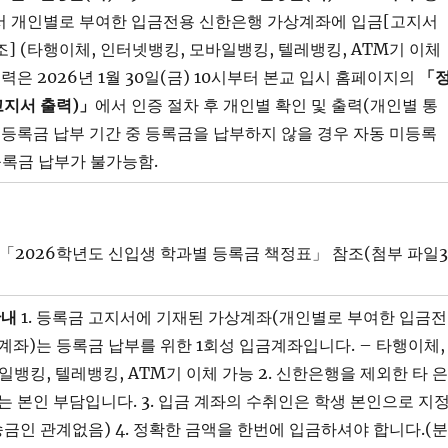
에서 개인별로 부여한 입금전용 신한은행 가상계좌에 입금[고지서
조] (타행이체, 인터넷뱅킹, 모바일뱅킹, 텔레뱅킹, ATM기 이체
출력은 2026년 1월 30일(금) 10시부터 본교 입시 홈페이지의
「
고지서 출력
)
」
에서 인증 절차 후 개인별 확인 및 출력(개인별 통
※ 등록금 납부 기간 중 등록금을 납부하지 않을 경우 자동 미등록
등록금 납부가 불가능함.
 「2026학년도 신입생 학과별 등록금 책정표」 참조(첨부 파일3.
안내
1. 등록금 고지서에 기재된 가상계좌(개인별로 부여한 입금전
계좌)는 등록금 납부를 위한 1회성 입금계좌입니다. – 타행이체,
뱅킹, 텔레뱅킹, ATM기 이체 가능 2. 신한은행을 제외한 타 은
는 본인 부담입니다. 3. 입금 계좌의 수취인은 학생 본인으로 지
송금인 관계없음) 4. 정확한 금액을 한번에 입금하셔야 합니다.(분