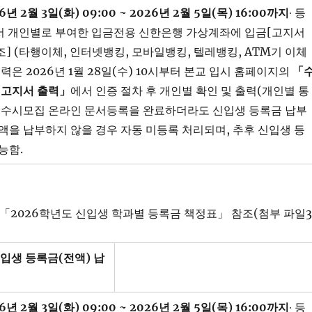
6
년
2
월
3
일
(
화
) 09:00 ~ 2026
년
2
월
5
일
(
목
) 16:00
까지
∙ 등
에서 개인별로 부여한 입금전용 신한은행 가상계좌에 입금[고지서
조] (타행이체, 인터넷뱅킹, 모바일뱅킹, 텔레뱅킹, ATM기 이체
출력은 2026년 1월 28일(수) 10시부터 본교 입시 홈페이지의
「
 고지서 출력
」
에서 인증 절차 후 개인별 확인 및 출력(개인별 통
※ 수시모집 온라인 문서등록을 완료하더라도 신입생 등록금 납부
액을 납부하지 않을 경우 자동 미등록 처리되며, 추후 신입생 등
능함.
 「2026학년도 신입생 학과별 등록금 책정표」 참조(첨부 파일3.
신입생 등록금
(
전액
)
납
6
년
2
월
3
일
(
화
) 09:00 ~ 2026
년
2
월
5
일
(
목
) 16:00
까지
∙ 등