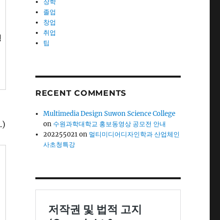
장학
졸업
창업
취업
정
팁
RECENT COMMENTS
Multimedia Design Suwon Science College
)
on
수원과학대학교 홍보동영상 공모전 안내
202255021
on
멀티미디어디자인학과 산업체인
사초청특강
정