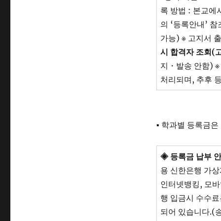
록 방법 : 본교
의 ‘등록안내’ 참
가능) ※ 고지서 
시 합격자 조회
(
지・발송 안함) 
처리되며, 추후 
▪ 학과별 등록금은
◈
등록금 납부 
용 신한은행 가상
인터넷뱅킹, 모바일
행 입금시 수수료
되어 있습니다.(