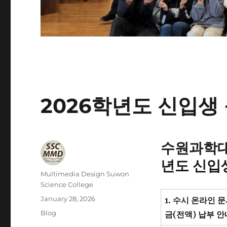
2026학년도 신입생
수원과학대
년도 신입
Author
Multimedia Design Suwon
Science College
Posted
January 28, 2026
1.
수시 온라인 
on
Categories
Blog
금
(
전액
)
납부 안