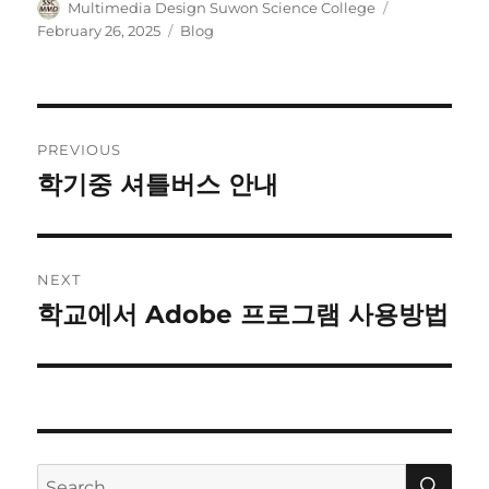
Author
Posted
Multimedia Design Suwon Science College
on
Categories
February 26, 2025
Blog
Post
PREVIOUS
navigation
학기중 셔틀버스 안내
Previous
post:
NEXT
학교에서 Adobe 프로그램 사용방법
Next
post:
SE
Search