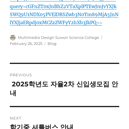
query=cGFnZT0xJnBhZ2VTaXplPTEwJmJvYXJk
SWQ9U1NDX05PVElDRSZwb3N0Tm89MjA5JnN
lYXJjaERpdj0xMCZzZWFyY2hXb3JkPQ==
Author
Posted
Multimedia Design Suwon Science College
on
Categories
February 26, 2025
Blog
Post
PREVIOUS
navigation
2025학년도 자율2차 신입생모집 안
Previous
post:
내
NEXT
학기중 셔틀버스 안내
Next