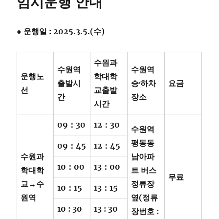
임시운행 안내
●
운행일
: 2025.3.5.(
수
)
수원과
수원역
수원역
운행노
학대학
출발시
승
·
하차
요금
선
교
출발
간
장소
시간
09
：
30
12
：
30
수원역
평동동
09
：
45
12
：
45
수원과
남아파
10
：
00
13
：
00
학대학
트 버스
무료
교
↔
수
정류장
10
：
15
13
：
15
원역
옆
(
정류
10 : 30
13 : 30
장번호
: