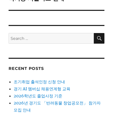
post:
SE
Search
for:
RECENT POSTS
조기취업 출석인정 신청 안내
경기 AI 멤버십 채용연계형 교육
2026학년도 졸업사정 기준
2026년 경기도 「반려동물 창업공모전」 참가자
모집 안내