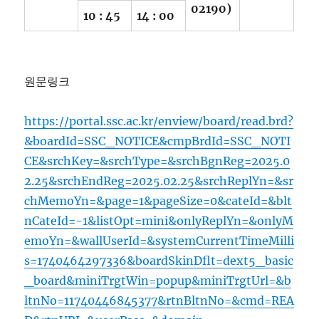
02190)
10 : 45
14 : 00
원문링크
https://portal.ssc.ac.kr/enview/board/read.brd?
&boardId=SSC_NOTICE&cmpBrdId=SSC_NOTI
CE&srchKey=&srchType=&srchBgnReg=2025.0
2.25&srchEndReg=2025.02.25&srchReplYn=&sr
chMemoYn=&page=1&pageSize=0&cateId=&blt
nCateId=-1&listOpt=mini&onlyReplYn=&onlyM
emoYn=&wallUserId=&systemCurrentTimeMilli
s=1740464297336&boardSkinDflt=dext5_basic
_board&miniTrgtWin=popup&miniTrgtUrl=&b
ltnNo=11740446845377&rtnBltnNo=&cmd=REA