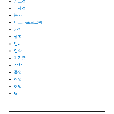
공모전
과제전
봉사
비교과프로그램
사진
생활
입시
입학
자격증
장학
졸업
창업
취업
팁