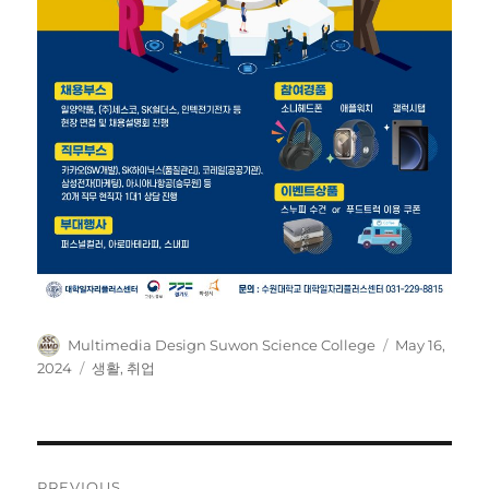
Author
Posted
Multimedia Design Suwon Science College
May 16,
on
Categories
2024
생활
,
취업
Post
PREVIOUS