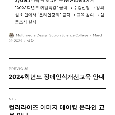
System 선택 → 로그인 → New Event에서
‘2024학년도 취업특강’ 클릭 → 수강신청 → 강의
실 화면에서 ‘온라인강의’ 클릭 → 교육 참여 → 설
문조사 실시
Author
Posted
Multimedia Design Suwon Science College
March
on
Categories
29, 2024
생활
Post
PREVIOUS
navigation
2024학년도 장애인식개선교육 안내
Previous
post:
NEXT
컬러라이즈 이미지 메이킹 온라인 교
Next
post: