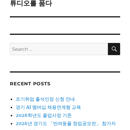
post:
튜디오를 품다
SE
Search
for:
RECENT POSTS
조기취업 출석인정 신청 안내
경기 AI 멤버십 채용연계형 교육
2026학년도 졸업사정 기준
2026년 경기도 「반려동물 창업공모전」 참가자