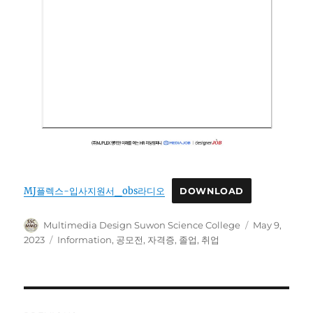
MJ플렉스-입사지원서_obs라디오
DOWNLOAD
Author
Posted
Multimedia Design Suwon Science College
May 9,
on
Categories
2023
Information
,
공모전
,
자격증
,
졸업
,
취업
Post