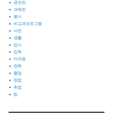
공모전
과제전
봉사
비교과프로그램
사진
생활
입시
입학
자격증
장학
졸업
창업
취업
팁