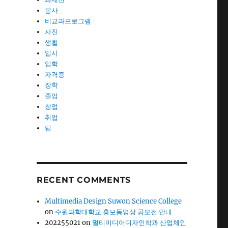
봉사
비교과프로그램
사진
생활
입시
입학
자격증
장학
졸업
창업
취업
팁
RECENT COMMENTS
Multimedia Design Suwon Science College
on
수원과학대학교 홍보동영상 공모전 안내
202255021
on
멀티미디어디자인학과 산업체인