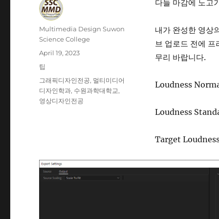
다들 마감에 노고
Author
Multimedia Design Suwon
내가 완성한 영상의
Science College
브 업로드 전에 프
Posted
April 19, 2023
무리 바랍니다.
on
Categories
팁
Tags
그래픽디자인전공
,
멀티미디어
Loudness Norma
디자인학과
,
수원과학대학교
,
영상디자인전공
Loudness Standa
Target Loudness