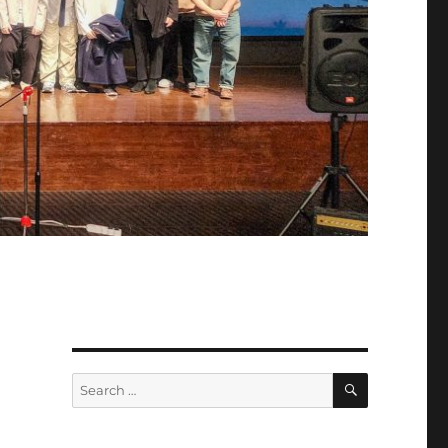
SEARCH
Search
for: