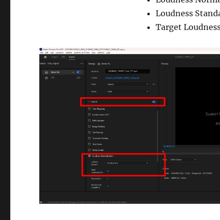
Loudness Standa
Target Loudness