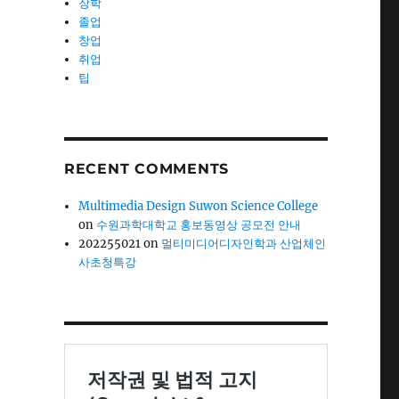
장학
졸업
창업
취업
팁
RECENT COMMENTS
Multimedia Design Suwon Science College
on
수원과학대학교 홍보동영상 공모전 안내
202255021
on
멀티미디어디자인학과 산업체인
사초청특강