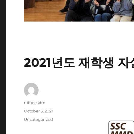
2021년도 재학생 
Author
mihee kim
Posted
October 5, 2021
on
Categories
Uncategorized