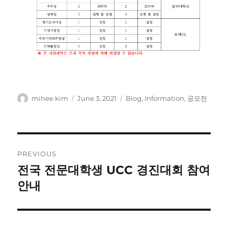
Author
Posted
Categories
mihee kim
June 3, 2021
Blog
,
Information
,
공모전
on
Post
PREVIOUS
navigation
전국 전문대학생 UCC 경진대회 참여
Previous
post:
안내