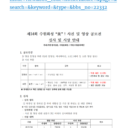
search=&keyword=&type=&bbs_no=22332