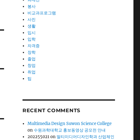
봉사
비교과프로그램
사진
생활
입시
입학
자격증
장학
졸업
창업
취업
팁
RECENT COMMENTS
Multimedia Design Suwon Science College
on
수원과학대학교 홍보동영상 공모전 안내
202255021
on
멀티미디어디자인학과 산업체인