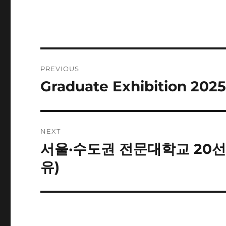
Post
PREVIOUS
navigation
Graduate Exhibition 202
Previous
post:
NEXT
서울·수도권 전문대학교 20선 (
Next
post:
유)