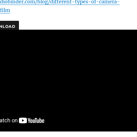
diobinder.com/blog/different-types-of-camera-
film
NLOAD