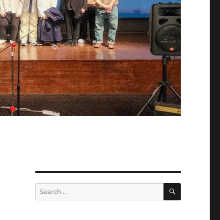
SEARCH
Search
for: