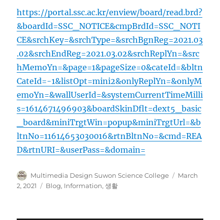
https://portal.ssc.ac.kr/enview/board/read.brd?
&boardId=SSC_NOTICE&cmpBrdId=SSC_NOTI
CE&srchKey=&srchType=&srchBgnReg=2021.03
.02&srchEndReg=2021.03.02&srchReplYn=&src
hMemoYn=&page=1&pageSize=0&cateId=&bltn
CateId=-1&listOpt=mini2&onlyReplYn=&onlyM
emoYn=&wallUserId=&systemCurrentTimeMilli
s=1614671496903&boardSkinDflt=dext5_basic
_board&miniTrgtWin=popup&miniTrgtUrl=&b
ltnNo=11614653030016&rtnBltnNo=&cmd=REA
D&rtnURI=&userPass=&domain=
Author
Posted
Multimedia Design Suwon Science College
March
on
Categories
2, 2021
Blog
,
Information
,
생활