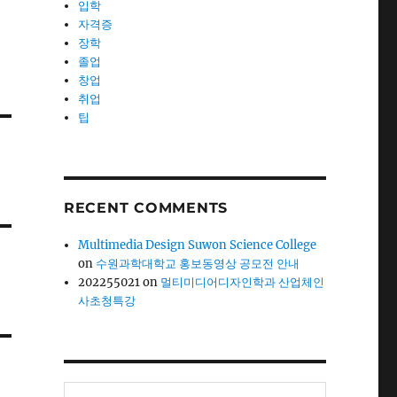
입학
자격증
장학
졸업
창업
취업
팁
RECENT COMMENTS
Multimedia Design Suwon Science College
on
수원과학대학교 홍보동영상 공모전 안내
202255021
on
멀티미디어디자인학과 산업체인
사초청특강