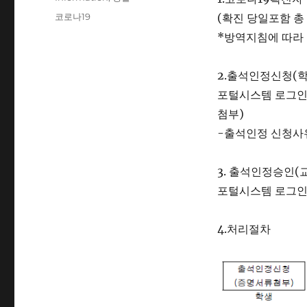
Tags
코로나19
(확진 당일포함 총
*방역지침에 따라 
2.출석인정신청(학
포털시스템 로그인 
첨부)
-출석인정 신청사유
3. 출석인정승인(
포털시스템 로그인 
4.처리절차