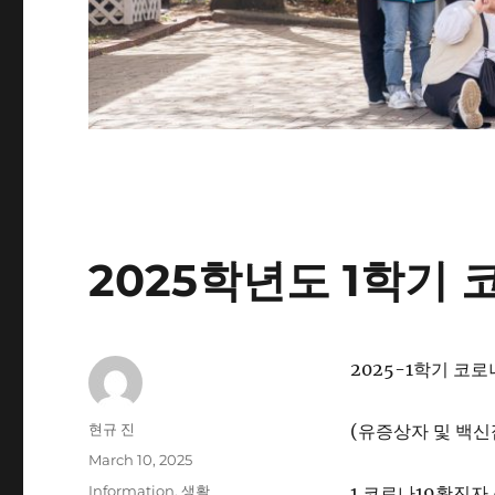
2025학년도 1학기 
2025-1학기 코
Author
현규 진
(유증상자 및 백신
Posted
March 10, 2025
on
Categories
Information
,
생활
1.코로나19확진자