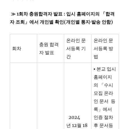
≫ 1회차 충원합격자 발표 : 입시 홈페이지의 「합격
자 조회」에서 개인별 확인(개인별 통지∙발송 안함)
온라인 문
온라인 문
충원 합격
회차
서등록 기
서등록 방
자 발표
간
법
▪ 본교 입시
홈페이지
의 「수시
모집 온라
인 문서 등
록」에서
2024
인증 절차
년 12월 18
후 문서등