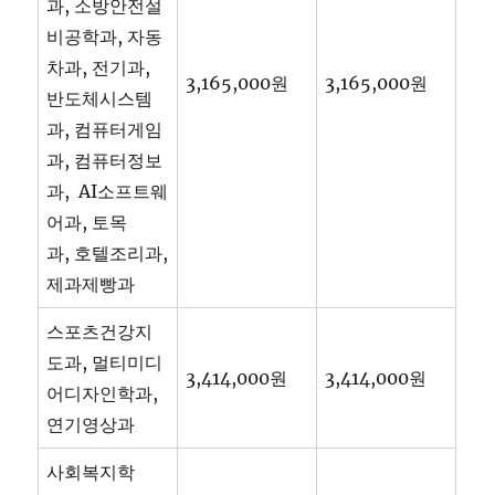
과, 소방안전설
비공학과, 자동
차과, 전기과,
3,165,000원
3,165,000원
반도체시스템
과, 컴퓨터게임
과, 컴퓨터정보
과, AI소프트웨
어과, 토목
과, 호텔조리과,
제과제빵과
스포츠건강지
도과, 멀티미디
3,414,000원
3,414,000원
어디자인학과,
연기영상과
사회복지학