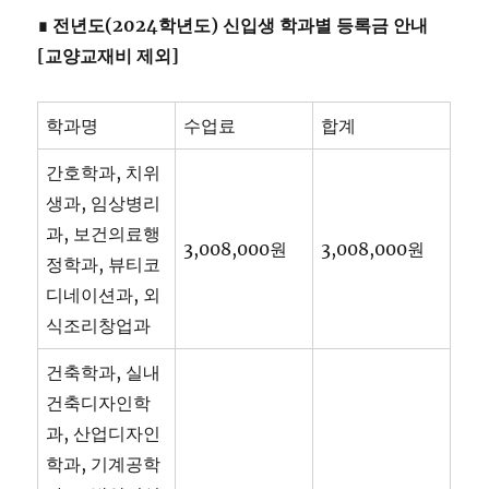
∎ 전년도(2024학년도) 신입생 학과별 등록금 안내
[교양교재비 제외]
학과명
수업료
합계
간호학과, 치위
생과, 임상병리
과, 보건의료행
3,008,000원
3,008,000원
정학과, 뷰티코
디네이션과, 외
식조리창업과
건축학과, 실내
건축디자인학
과, 산업디자인
학과, 기계공학