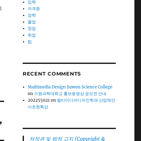
입학
트
자격증
장학
졸업
창업
취업
팁
RECENT COMMENTS
Multimedia Design Suwon Science College
on
수원과학대학교 홍보동영상 공모전 안내
202255021
on
멀티미디어디자인학과 산업체인
사초청특강
’
저작권 및 법적 고지 (Copyright &