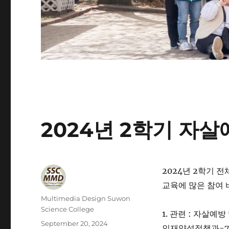
2024년 2학기 자
2024년 2학기
교육에 많은 참여 
Author
Multimedia Design Suwon
Science College
1. 관련 : 자살예
Posted
September 20, 2024
인재양성정책과-772