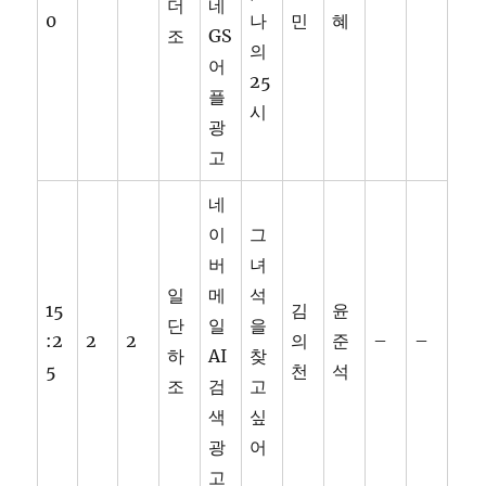
더
네
0
나
민
혜
조
GS
의
어
25
플
시
광
고
네
이
그
버
녀
일
메
석
15
김
윤
단
일
을
:2
2
2
의
준
–
–
하
AI
찾
5
천
석
조
검
고
색
싶
광
어
고