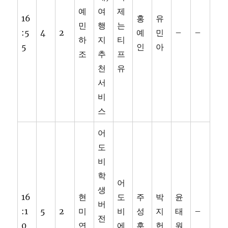
예
여
제
16
홍
유
민
행
는
:5
4
2
예
민
–
–
하
지
티
5
인
아
조
추
프
천
유
서
비
스
어
도
비
학
어
생
16
현
도
주
박
윤
버
:1
5
2
미
비
성
지
태
–
전
0
연
에
훈
헌
원