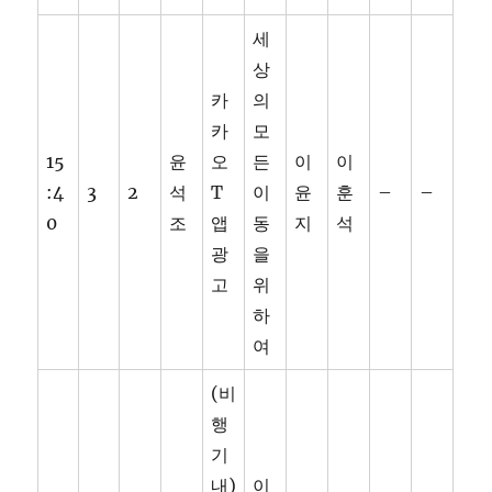
세
상
카
의
카
모
15
윤
오
든
이
이
:4
3
2
석
T
이
윤
훈
–
–
0
조
앱
동
지
석
광
을
고
위
하
여
(비
행
기
내)
이