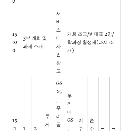
0
서
비
스
15
개회 조교/반대표 2명/
3부 개회 및
디
:0
학과장 황성재(과제 소
과제 소개
자
0
개)
인
광
고
GS
25
우
,
리
우
네
투
리
15
GS
이
손
게
동
:1
1
2
,
수
주
–
–