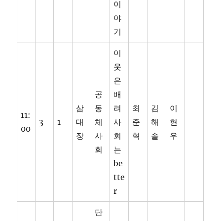
이
야
기
이
웃
은
공
배
삼
동
려
최
김
이
11:
3
1
대
체
사
준
해
현
00
장
사
회
혁
솔
우
회
는
be
tte
r
단