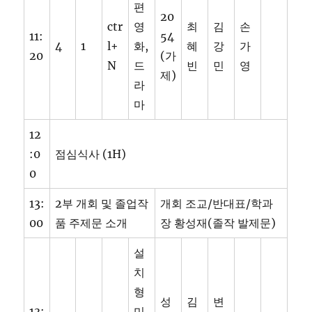
편
20
ctr
영
최
김
손
11:
54
4
1
l+
화,
혜
강
가
20
(가
N
드
빈
민
영
제)
라
마
12
:0
점심식사 (1H)
0
13:
2부 개회 및 졸업작
개회 조교/반대표/학과
00
품 주제문 소개
장 황성재(졸작 발제문)
설
치
형
성
김
변
13:
미