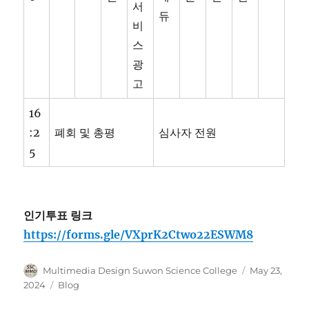
서
듀
비
스
광
고
16
:2
폐회 및 총평
심사자 전원
5
인기투표 링크
https://forms.gle/VXprK2Ctwo22ESWM8
Author
Posted
Multimedia Design Suwon Science College
May 23,
on
Categories
2024
Blog