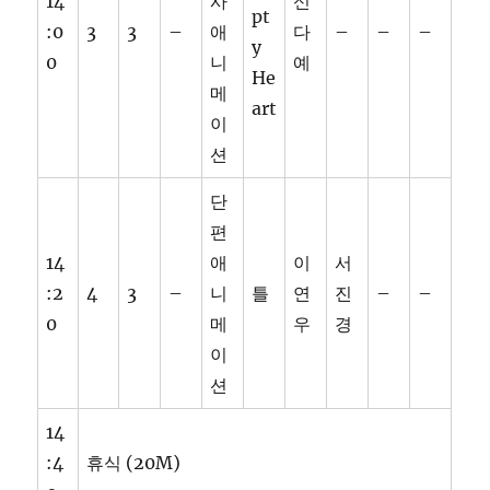
14
사
신
pt
:0
3
3
–
애
다
–
–
–
y
0
니
예
He
메
art
이
션
단
편
14
애
이
서
:2
4
3
–
니
틀
연
진
–
–
0
메
우
경
이
션
14
:4
휴식 (20M)