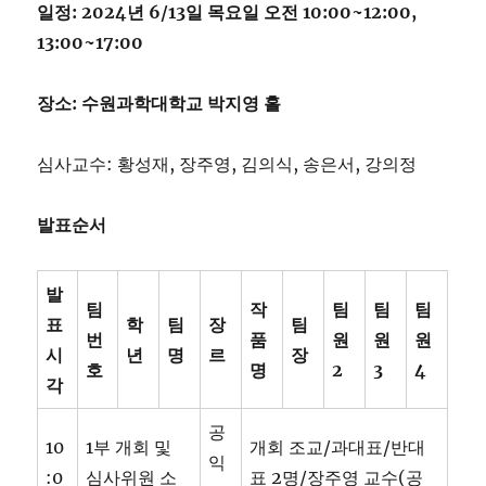
일정: 2024년 6/13일 목요일 오전 10:00~12:00,
13:00~17:00
장소: 수원과학대학교 박지영 홀
심사교수: 황성재, 장주영, 김의식, 송은서, 강의정
발표순서
발
팀
작
팀
팀
팀
표
학
팀
장
팀
번
품
원
원
원
시
년
명
르
장
호
명
2
3
4
각
공
10
1부 개회 및
개회 조교/과대표/반대
익
:0
심사위원 소
표 2명/장주영 교수(공