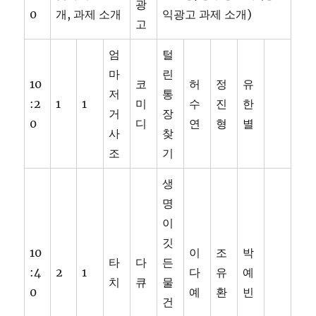
광
0
개, 과제 소개
익광고 과제 소개)
고
엄
털
마
린
10
코
허
정
유
저
통
:2
1
1
미
수
진
한
거
장
0
디
연
형
별
사
찾
조
기
생
명
이
깃
10
이
조
박
타
다
든
:4
2
1
다
유
예
치
큐
물
0
예
환
빈
건