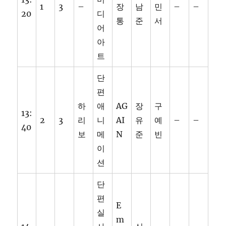
1
3
–
장
남
민
–
–
20
디
통
준
서
어
아
트
단
편
하
애
AG
장
구
13:
2
3
리
니
AI
유
예
–
–
40
보
메
N
준
빈
이
션
단
편
E
실
m