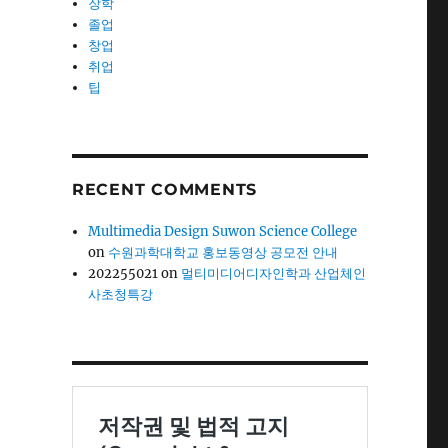
장학
졸업
창업
취업
팁
RECENT COMMENTS
Multimedia Design Suwon Science College
on
수원과학대학교 홍보동영상 공모전 안내
202255021
on
멀티미디어디자인학과 산업체인
사초청특강