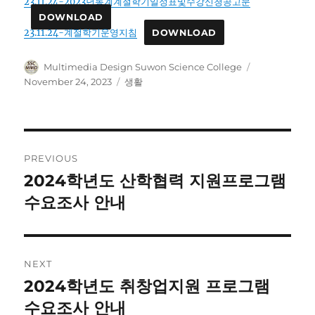
23.11.24-2023년동계계절학기일정표및수강신청공고문
DOWNLOAD
23.11.24-계절학기운영지침
DOWNLOAD
Author
Posted
Multimedia Design Suwon Science College
on
Categories
November 24, 2023
생활
Post
PREVIOUS
navigation
2024학년도 산학협력 지원프로그램
Previous
post:
수요조사 안내
NEXT
2024학년도 취창업지원 프로그램
Next
post:
수요조사 안내