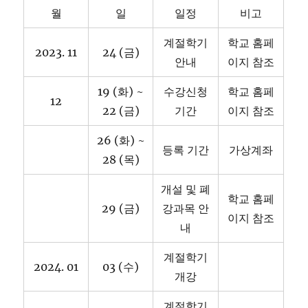
월
일
일정
비고
계절학기
학교 홈페
2023. 11
24 (금)
안내
이지 참조
19 (화) ~
수강신청
학교 홈페
12
22 (금)
기간
이지 참조
26 (화) ~
등록 기간
가상계좌
28 (목)
개설 및 폐
학교 홈페
29 (금)
강과목 안
이지 참조
내
계절학기
2024. 01
03 (수)
개강
계절학기