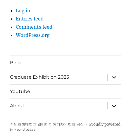
Log in
Entries feed
Comments feed
WordPress.org
Blog
expand
Graduate Exhibition 2025
child
menu
Youtube
expand
About
child
menu
수원과학대학교 멀티미디어디자인학과 공식
Proudly powered
by WordPress