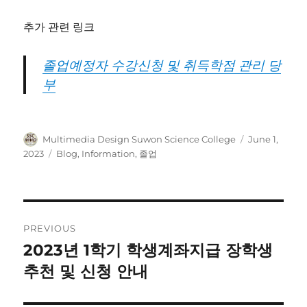
추가 관련 링크
졸업예정자 수강신청 및 취득학점 관리 당
부
Author
Posted
Multimedia Design Suwon Science College
June 1,
on
Categories
2023
Blog
,
Information
,
졸업
Post
PREVIOUS
navigation
2023년 1학기 학생계좌지급 장학생
Previous
post:
추천 및 신청 안내