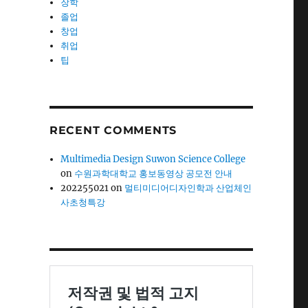
장학
졸업
창업
취업
팁
RECENT COMMENTS
Multimedia Design Suwon Science College
on
수원과학대학교 홍보동영상 공모전 안내
202255021
on
멀티미디어디자인학과 산업체인
사초청특강