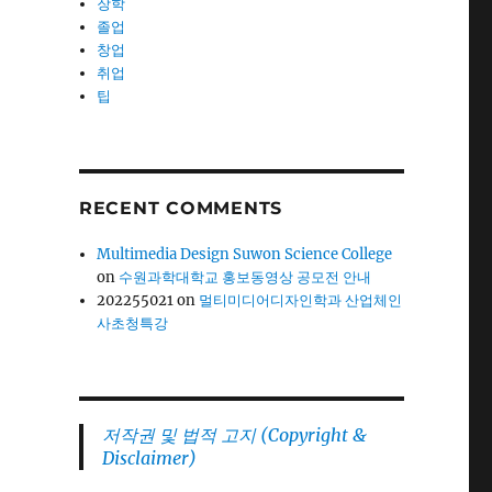
장학
졸업
창업
취업
팁
RECENT COMMENTS
Multimedia Design Suwon Science College
on
수원과학대학교 홍보동영상 공모전 안내
202255021
on
멀티미디어디자인학과 산업체인
사초청특강
저작권 및 법적 고지 (Copyright &
Disclaimer)