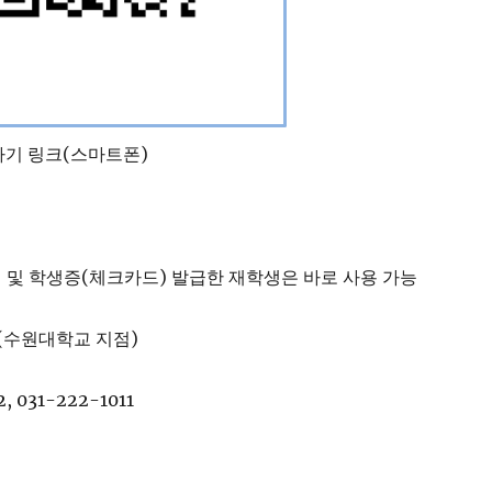
 및 학생증(체크카드) 발급한 재학생은 바로 사용 가능
행(수원대학교 지점)
, 031-222-1011
sc.ac.kr/enview/board/read.brd?
NOTICE&cmpBrdId=SSC_NOTICE&srchKey=&srchType=
25.03.12&srchEndReg=2025.03.12&srchReplYn=&srchM
geSize=0&cateId=&bltnCateId=-1&listOpt=mini&onlyR
Yn=&wallUserId=&systemCurrentTimeMillis=17417371
nDflt=dext5_basic_board&miniTrgtWin=popup&miniTr
11740643209610&rtnBltnNo=&cmd=READ&rtnURI=&user