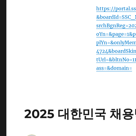
2025 대한민국 채
기업과 청년의 성
Author
Multimedia Design Suwon
개최되오니 취업에
Science College
Posted
March 12, 2025
■ 개요
on
Categories
Blog
,
취업
Tags
3년제
,
그래픽디자인전공
,
디자
□
(
명칭
)
“기업과 
인
,
멀티미디어
,
멀티미디어디
자인학과
,
수원과학대학교
,
영
상디자인전공
□
(
일시
/
장소
)
’25