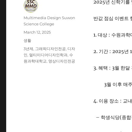
2025년 신학기
Author
Multimedia Design Suwon
반값 점심 이벤트 
Science College
Posted
March 12, 2025
1. 대상 : 수원과
on
Categories
생활
Tags
3년제
,
그래픽디자인전공
,
디자
2. 기간 : 2025년
인
,
멀티미디어디자인학과
,
수
원과학대학교
,
영상디자인전공
3. 혜택 : 3월 한
3월 이후 매주 2
4. 이용 장소 : 교
– 학생식당(종합