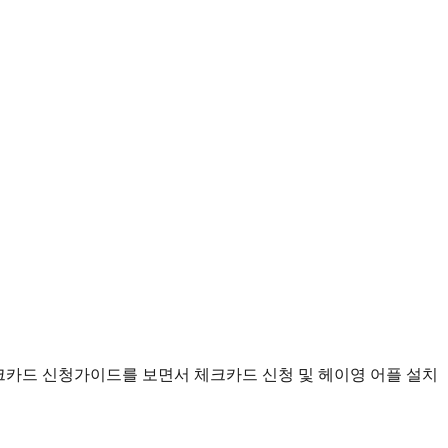
크카드 신청가이드를 보면서 체크카드 신청 및 헤이영 어플 설치
 약 1~2주가 소요됨. 학과에서 카드 배부 예정(문자 발송)
여 후(3월 5일 부터), 신청 가능