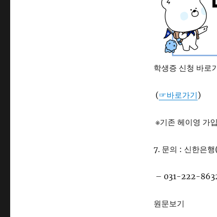
※기존 헤이영 가입
7. 문의 : 신한은
– 031-222-8632
원문보기
https://portal.s
&boardId=SSC_
srchBgnReg=20
oYn=&page=1&pa
plYn=&onlyMemo
4724&boardSki
tUrl=&bltnNo=
ass=&domain=