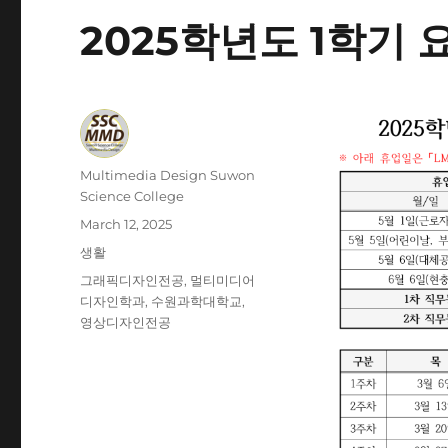
2025학년도 1학기
Author
Multimedia Design Suwon
Science College
Posted
March 12, 2025
on
Categories
생활
Tags
그래픽디자인전공
,
멀티미디어
디자인학과
,
수원과학대학교
,
영상디자인전공