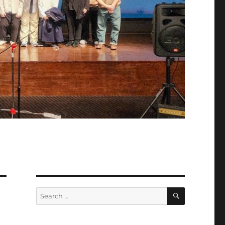
SEARCH
Search
for: