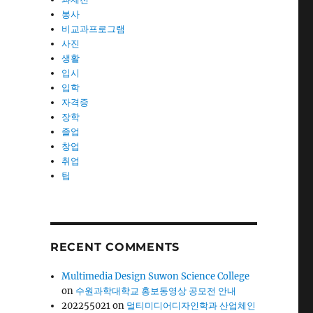
봉사
비교과프로그램
사진
생활
입시
입학
자격증
장학
졸업
창업
취업
팁
RECENT COMMENTS
Multimedia Design Suwon Science College
on
수원과학대학교 홍보동영상 공모전 안내
202255021
on
멀티미디어디자인학과 산업체인