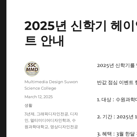
2025년 신학기 헤
트 안내
2025년 신학기
Author
Multimedia Design Suwon
반값 점심 이벤트 
Science College
Posted
March 12, 2025
1. 대상 : 수원과
on
Categories
생활
Tags
3년제
,
그래픽디자인전공
,
디자
2. 기간 : 2025년
인
,
멀티미디어디자인학과
,
수
원과학대학교
,
영상디자인전공
3. 혜택 : 3월 한