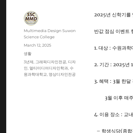
2025년 신학기
Author
Multimedia Design Suwon
반값 점심 이벤트 
Science College
Posted
March 12, 2025
1. 대상 : 수원과
on
Categories
생활
Tags
3년제
,
그래픽디자인전공
,
디자
2. 기간 : 2025년
인
,
멀티미디어디자인학과
,
수
원과학대학교
,
영상디자인전공
3. 혜택 : 3월 한
3월 이후 매주 2
4. 이용 장소 : 교
– 학생식당(종합