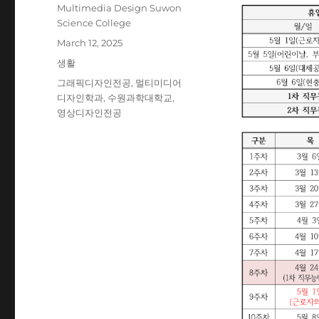
Author
Multimedia Design Suwon
Science College
Posted
March 12, 2025
on
Categories
생활
Tags
그래픽디자인전공
,
멀티미디어
디자인학과
,
수원과학대학교
,
영상디자인전공