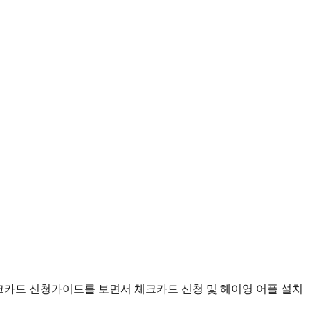
크카드 신청가이드를 보면서 체크카드 신청 및 헤이영 어플 설치
 약 1~2주가 소요됨. 학과에서 카드 배부 예정(문자 발송)
여 후(3월 5일 부터), 신청 가능