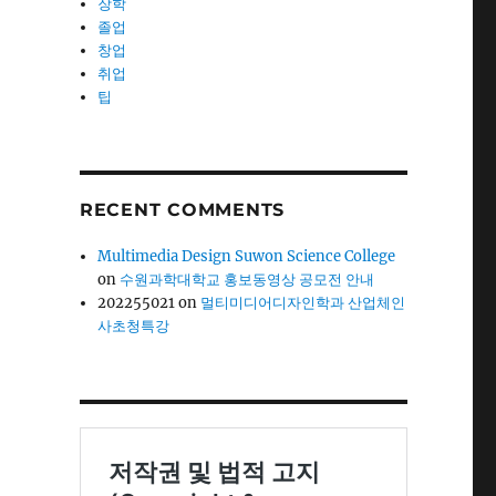
장학
졸업
창업
취업
팁
RECENT COMMENTS
Multimedia Design Suwon Science College
on
수원과학대학교 홍보동영상 공모전 안내
202255021
on
멀티미디어디자인학과 산업체인
사초청특강