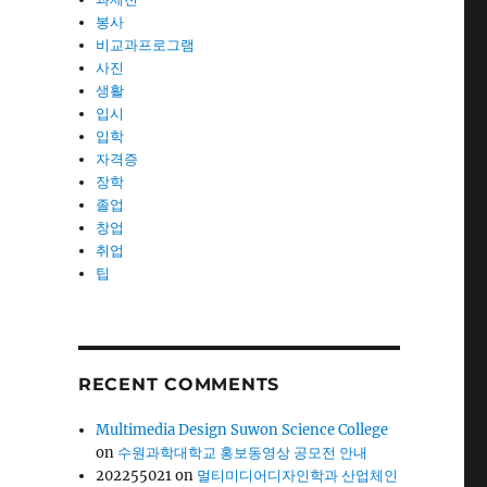
봉사
비교과프로그램
사진
생활
입시
입학
자격증
장학
졸업
창업
취업
팁
RECENT COMMENTS
Multimedia Design Suwon Science College
on
수원과학대학교 홍보동영상 공모전 안내
202255021
on
멀티미디어디자인학과 산업체인