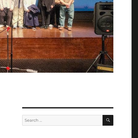
SEARCH
Search
for: