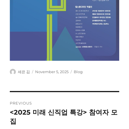
Author
Posted
Categories
세은 김
November 5, 2025
Blog
on
Post
PREVIOUS
navigation
<2025 미래 신직업 특강> 참여자 모
Previous
post:
집