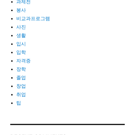
과제전
봉사
비교과프로그램
사진
생활
입시
입학
자격증
장학
졸업
창업
취업
팁