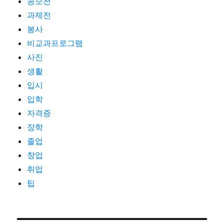
공모전
과제전
봉사
비교과프로그램
사진
생활
입시
입학
자격증
장학
졸업
창업
취업
팁