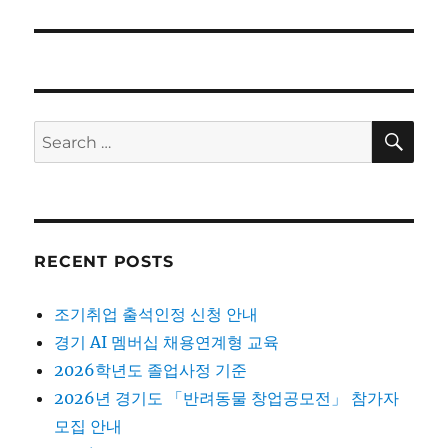
post:
SE
Search
for:
RECENT POSTS
조기취업 출석인정 신청 안내
경기 AI 멤버십 채용연계형 교육
2026학년도 졸업사정 기준
2026년 경기도 「반려동물 창업공모전」 참가자
모집 안내