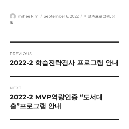
Author
Posted
Categories
mihee kim
September 6, 2022
비교과프로그램
,
생
on
활
Post
PREVIOUS
navigation
2022-2 학습전략검사 프로그램 안내
Previous
post:
NEXT
2022-2 MVP역량인증 “도서대
Next
post:
출”프로그램 안내