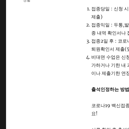
생활
접종당일 : 신청 
제출)
접종익일 : 두통,
종 내역 확인서나 
접종2일 후 : 코
퇴원확인서 제출(및
비대면 수업은 신
가하거나 기한 내
이나 제출기한 연장
출석인정하는 방
코로나19 백신접
요!