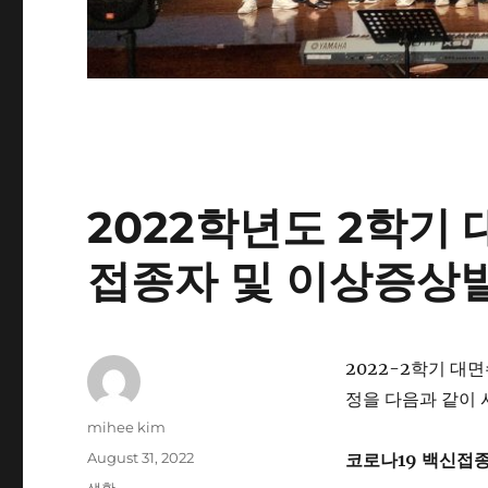
2022학년도 2학기 
접종자 및 이상증상
2022-2학기 대
정을 다음과 같이 
Author
mihee kim
Posted
August 31, 2022
코로나19 백신접
on
Categories