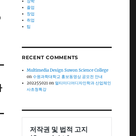
장학
졸업
창업
)
취업
팁
RECENT COMMENTS
Multimedia Design Suwon Science College
on
수원과학대학교 홍보동영상 공모전 안내
202255021
on
멀티미디어디자인학과 산업체인
가
사초청특강