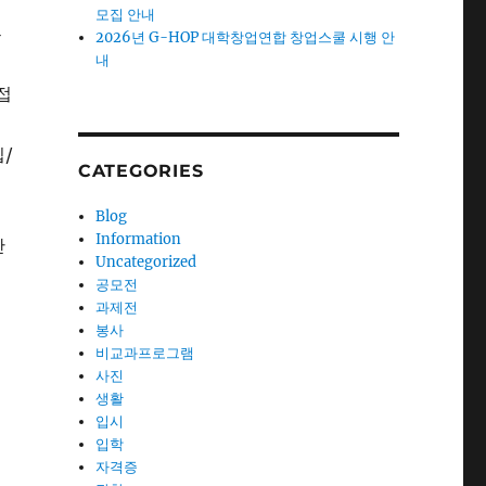
모집 안내
류
2026년 G-HOP 대학창업연합 창업스쿨 시행 안
내
접
/
CATEGORIES
불
Blog
Information
간
Uncategorized
공모전
과제전
봉사
비교과프로그램
사진
생활
입시
입학
자격증