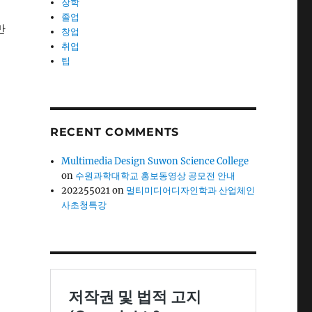
장학
졸업
만
창업
취업
팁
RECENT COMMENTS
Multimedia Design Suwon Science College
on
수원과학대학교 홍보동영상 공모전 안내
202255021
on
멀티미디어디자인학과 산업체인
사초청특강