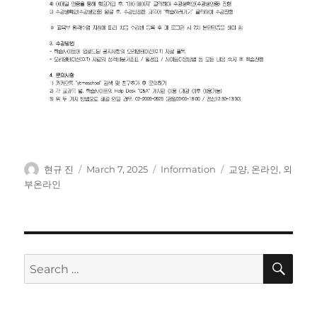
Author
Posted
Categories
Tags
현규 진
March 7, 2025
Information
교양
,
온라인
,
외
on
부온라인
SE
Search
for: